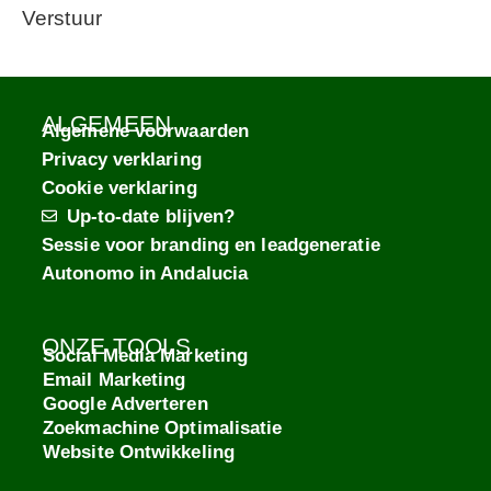
Verstuur
ALGEMEEN
Algemene voorwaarden
Privacy verklaring
Cookie verklaring
Up-to-date blijven?
Sessie voor branding en leadgeneratie
Autonomo in Andalucia
ONZE TOOLS
Social Media Marketing
Email Marketing
Google Adverteren
Zoekmachine Optimalisatie
Website Ontwikkeling