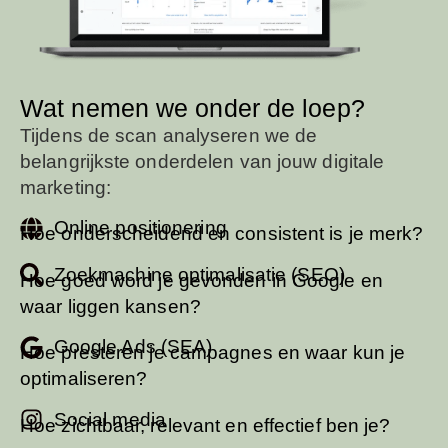
Wat nemen we onder de loep?
Tijdens de scan analyseren we de
belangrijkste onderdelen van jouw digitale
marketing:
Online positionering
Hoe onderscheidend en consistent is je merk?
Zoekmachine optimalisatie (SEO)
Hoe goed word je gevonden in Google en
waar liggen kansen?
Google Ads (SEA)
Hoe presteren je campagnes en waar kun je
optimaliseren?
Social media
Hoe zichtbaar, relevant en effectief ben je?