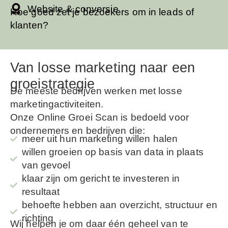
Website & conversie
Hoe goed zet je bezoekers om in leads of
klanten?
Van losse marketing naar een
groeistrategie
De meeste bedrijven werken met losse
marketingactiviteiten.
Onze Online Groei Scan is bedoeld voor
ondernemers en bedrijven die:
meer uit hun marketing willen halen
willen groeien op basis van data in plaats
van gevoel
klaar zijn om gericht te investeren in
resultaat
behoefte hebben aan overzicht, structuur en
richting
Wij helpen je om daar één geheel van te