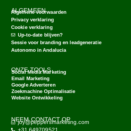
ALGEMEEN
Algemene voorwaarden
Privacy verklaring
Cookie verklaring
Up-to-date blijven?
Sessie voor branding en leadgeneratie
Autonomo in Andalucia
ONZE TOOLS
Social Media Marketing
Email Marketing
Google Adverteren
Zoekmachine Optimalisatie
Website Ontwikkeling
NEEM CONTACT OP
joy@peppersmarketing.com
+31 649709521